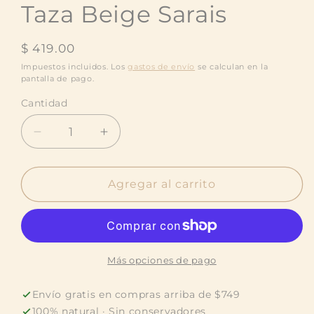
Taza Beige Sarais
Precio
$ 419.00
habitual
Impuestos incluidos. Los
gastos de envío
se calculan en la
pantalla de pago.
Cantidad
Cantidad
Reducir
Aumentar
cantidad
cantidad
para
para
Taza
Taza
Agregar al carrito
Beige
Beige
Sarais
Sarais
Más opciones de pago
Envío gratis en compras arriba de $749
100% natural · Sin conservadores