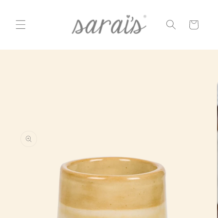
Ir
directamente
al contenido
Carrito
Ir
directamente
a la
información
del producto